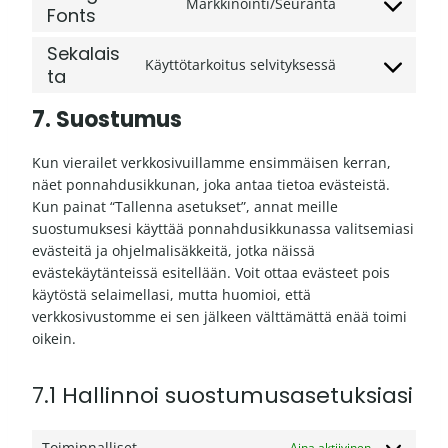
Markkinointi/Seuranta
n
Fonts
C
s
o
Sekalais
e
n
Käyttötarkoitus selvityksessä
ta
n
C
s
t
o
e
7. Suostumus
t
n
n
o
s
t
s
Kun vierailet verkkosivuillamme ensimmäisen kerran,
e
t
e
näet ponnahdusikkunan, joka antaa tietoa evästeistä.
n
o
r
Kun painat “Tallenna asetukset”, annat meille
t
s
v
suostumuksesi käyttää ponnahdusikkunassa valitsemiasi
t
e
i
evästeitä ja ohjelmalisäkkeitä, jotka näissä
o
r
c
evästekäytänteissä esitellään. Voit ottaa evästeet pois
s
v
e
käytöstä selaimellasi, mutta huomioi, että
e
i
w
verkkosivustomme ei sen jälkeen välttämättä enää toimi
r
c
o
oikein.
v
e
r
i
g
d
c
o
7.1 Hallinnoi suostumusasetuksiasi
p
e
o
r
s
g
Toiminnalliset
e
Aina aktiivinen