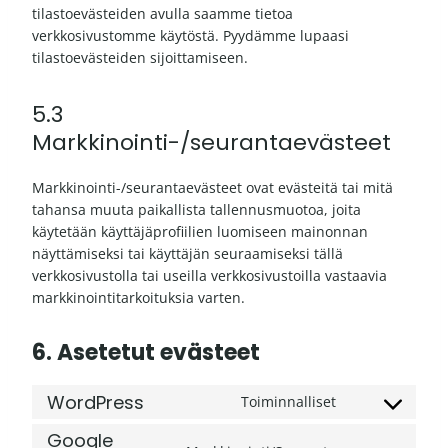
tilastoevästeiden avulla saamme tietoa
verkkosivustomme käytöstä. Pyydämme lupaasi
tilastoevästeiden sijoittamiseen.
5.3
Markkinointi-/seurantaevästeet
Markkinointi-/seurantaevästeet ovat evästeitä tai mitä
tahansa muuta paikallista tallennusmuotoa, joita
käytetään käyttäjäprofiilien luomiseen mainonnan
näyttämiseksi tai käyttäjän seuraamiseksi tällä
verkkosivustolla tai useilla verkkosivustoilla vastaavia
markkinointitarkoituksia varten.
6. Asetetut evästeet
WordPress
Toiminnalliset
C
o
Google