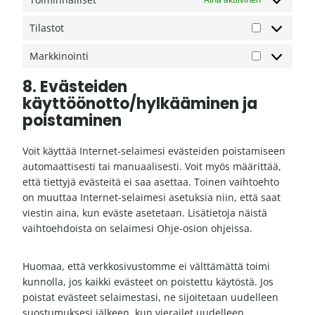
e
l
s
k
e
Tilastot
s
a
T
-
l
i
f
Markkinointi
a
M
l
o
i
a
a
n
8. Evästeiden
s
r
s
t
käyttöönotto/hylkääminen ja
t
k
t
s
poistaminen
a
k
o
i
t
Voit käyttää Internet-selaimesi evästeiden poistamiseen
n
automaattisesti tai manuaalisesti. Voit myös määrittää,
o
että tiettyjä evästeitä ei saa asettaa. Toinen vaihtoehto
i
on muuttaa Internet-selaimesi asetuksia niin, että saat
n
viestin aina, kun eväste asetetaan. Lisätietoja näistä
t
vaihtoehdoista on selaimesi Ohje-osion ohjeissa.
i
Huomaa, että verkkosivustomme ei välttämättä toimi
kunnolla, jos kaikki evästeet on poistettu käytöstä. Jos
poistat evästeet selaimestasi, ne sijoitetaan uudelleen
suostumuksesi jälkeen, kun vierailet uudelleen