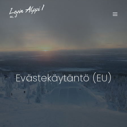
Siirry
sisältöön
Evästekäytäntö (EU)