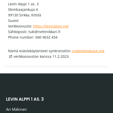
Levin Alppi 1 as. 3
Skimbaajankuja 4
99130 Sirkka, Kittilä
Suomi
Verkkosivusto:
https://levinalppi.net
Sähköposti:
tuki@
nettinikkari.fi
Phone number: 040 9632 434
Nämä evästekäytänteet synkronoitiin
cookiedatabase.org
-verkkosivuston kanssa 11.2.2023.
LEVIN ALPPI 1 AS. 3
Ari Mäkinen